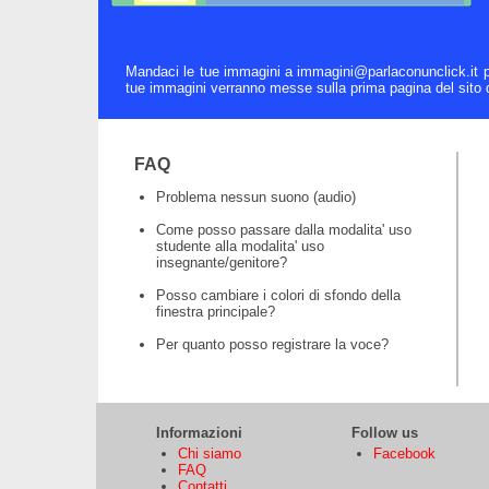
Mandaci le tue immagini a immagini@parlaconunclick.it per
tue immagini verranno messe sulla prima pagina del sito d
FAQ
Problema nessun suono (audio)
Come posso passare dalla modalita' uso
studente alla modalita' uso
insegnante/genitore?
Posso cambiare i colori di sfondo della
finestra principale?
Per quanto posso registrare la voce?
Informazioni
Follow us
Chi siamo
Facebook
FAQ
Contatti